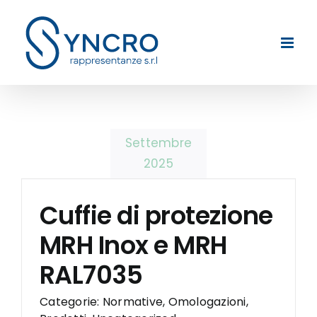
Skip
to
content
Settembre
2025
Cuffie di protezione
MRH Inox e MRH
RAL7035
Categorie:
Normative
,
Omologazioni
,